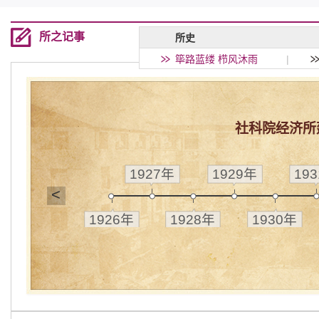
所之记事
所史
筚路蓝缕 栉风沐雨
|
社科院经济所
1927年
1929年
19
<
1926年
1928年
1930年