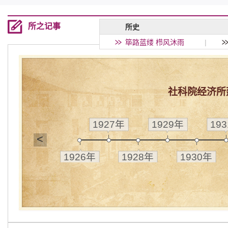
所之记事
所史
筚路蓝缕 栉风沐雨
|
社科院经济所
1927年
1929年
19
<
1926年
1928年
1930年