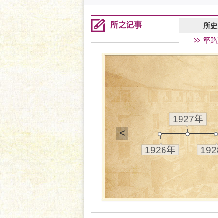
所之记事
所史
筚路
1927年
<
1926年
19