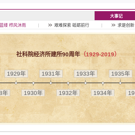
大事记
蓝缕 栉风沐雨
|
艰难探索 砥砺前行
|
求是创新
社科院经济所建所90周年
（1929-2019）
1929年
1931年
1933年
1935年
28年
1930年
1932年
1934年
1