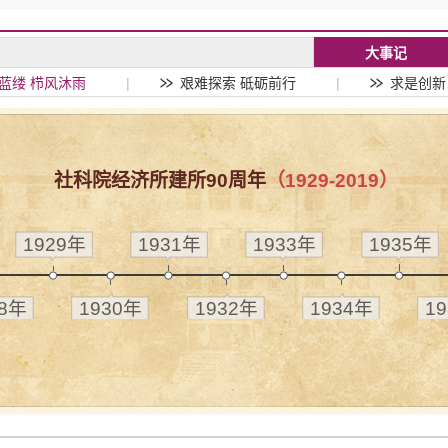
大事记
蓝缕 栉风沐雨
|
艰难探索 砥砺前行
|
求是创新
社科院经济所建所90周年
（1929-2019）
1929年
1931年
1933年
1935年
28年
1930年
1932年
1934年
1