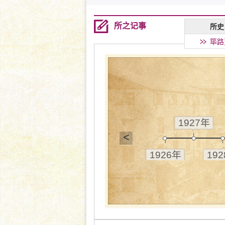
所之记事
所史
筚路
1927年
<
1926年
19