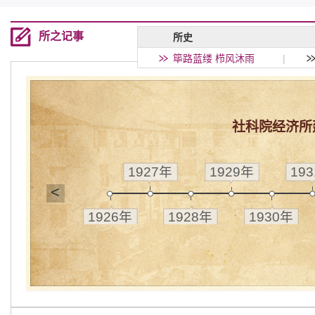
所之记事
所史
筚路蓝缕 栉风沐雨
|
社科院经济所
1927年
1929年
19
<
1926年
1928年
1930年