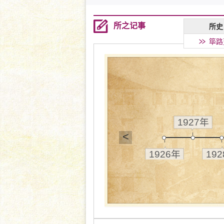
所之记事
所史
筚路
1927年
<
1926年
19