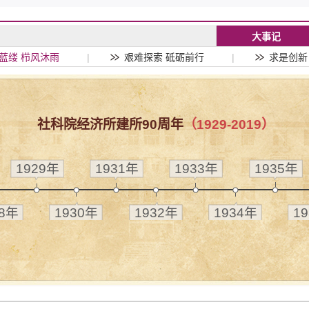
大事记
蓝缕 栉风沐雨
|
艰难探索 砥砺前行
|
求是创新
社科院经济所建所90周年
（1929-2019）
1929年
1931年
1933年
1935年
28年
1930年
1932年
1934年
1