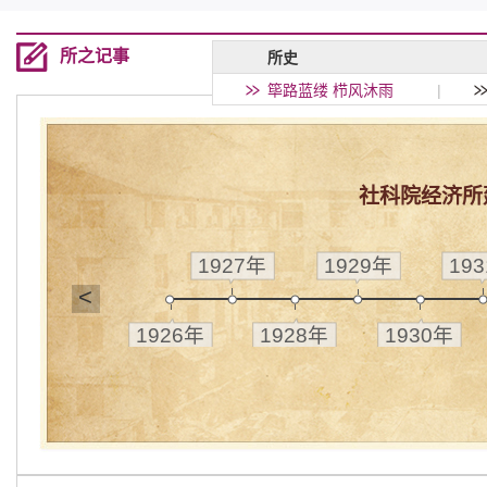
所之记事
所史
筚路蓝缕 栉风沐雨
|
社科院经济所
1927年
1929年
19
<
1926年
1928年
1930年