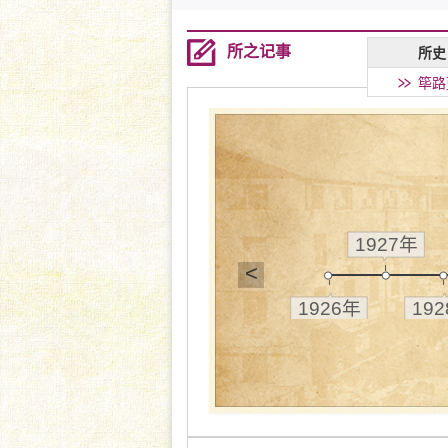
所之记事
所史
筚路
1927年
<
1926年
19