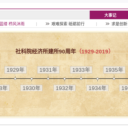
大事记
蓝缕 栉风沐雨
|
艰难探索 砥砺前行
|
求是创新
社科院经济所建所90周年
（1929-2019）
1929年
1931年
1933年
1935年
28年
1930年
1932年
1934年
1