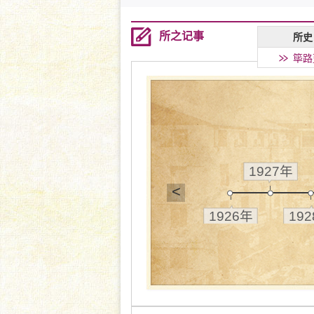
所之记事
所史
筚路
1927年
<
1926年
19