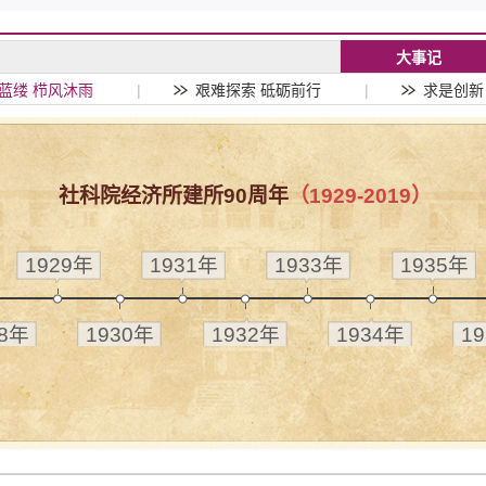
大事记
蓝缕 栉风沐雨
|
艰难探索 砥砺前行
|
求是创新
社科院经济所建所90周年
（1929-2019）
1929年
1931年
1933年
1935年
28年
1930年
1932年
1934年
1