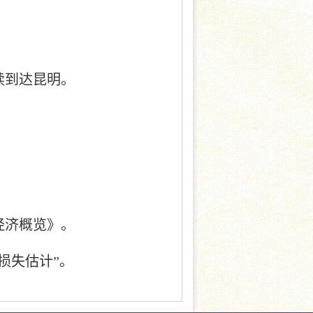
续到达昆明。
经济概览》。
损失估计”。