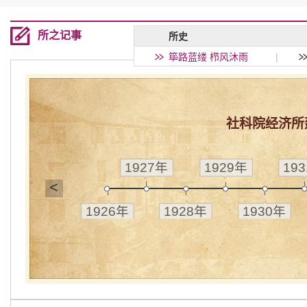
所之记事
所史
筚路蓝缕 栉风沐雨
|
社科院经济所
1927年
1929年
19
<
1926年
1928年
1930年