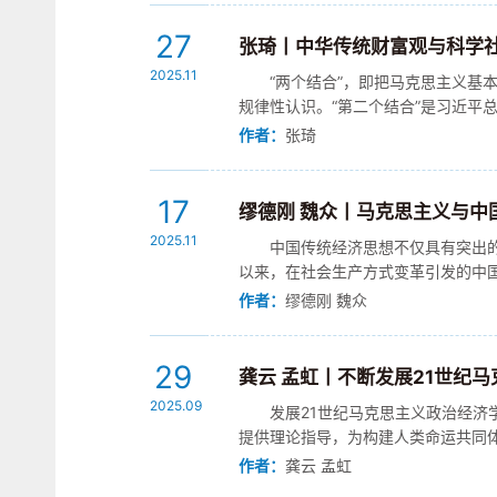
27
张琦丨中华传统财富观与科学
2025.11
“两个结合”，即把马克思主义
规律性认识。“第二个结合”是习近
对规律的深刻揭示，也是对未来理论发展
作者：
张琦
17
缪德刚 魏众丨马克思主义与中
2025.11
中国传统经济思想不仅具有突出
以来，在社会生产方式变革引发的中
关注的中心议题，有效破解了以历史分期
作者：
缪德刚 魏众
29
龚云 孟虹丨不断发展21世纪
2025.09
发展21世纪马克思主义政治经
提供理论指导，为构建人类命运共同
持“两个结合”理论品格的根本原则。在
作者：
龚云 孟虹