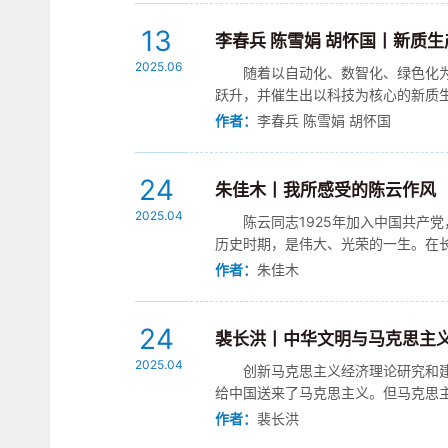
13
李春兵 陈雪娟 胡怀国丨新质
2025.06
随着以自动化、数智化、绿色化
跃升，并催生出以科技为核心的新质
产关系理论框架下可以对其所有制基础进
作者：
李春兵 陈雪娟 胡怀国
24
朱佳木丨我所感受的陈云作风
2025.04
陈云同志1925年加入中国共产
历史时期，是伟大、光荣的一生。在
改革开放和社会主义现代化建设建立的功
作者：
朱佳木
24
裴长洪丨中华文明与马克思主
2025.04
创新马克思主义经济理论研究和
给中国送来了马克思主义。但马克思
位，让我们不能不思考中国文化土壤这一
作者：
裴长洪