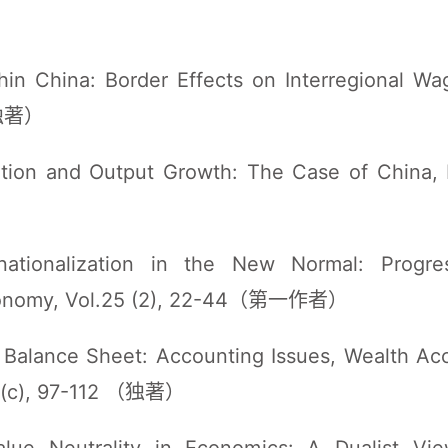
hin China: Border Effects on Interregional Wa
.（独著）
ion and Output Growth: The Case of China, E
tionalization in the New Normal: Progres
Economy, Vol.25 (2), 22-44（第一作者）
 Balance Sheet: Accounting Issues, Wealth Acc
51(c), 97-112 （独著）
ue Neutrality in Economics: A Dualist Vie