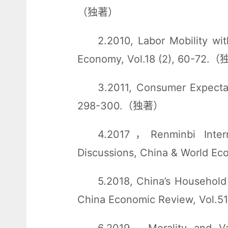
（独著）
2.2010, Labor Mobility wit
Economy, Vol.18 (2), 60-72
3.2011, Consumer Expectat
298-300.（独著）
4.2017，Renminbi Interna
Discussions, China & World 
5.2018, China’s Household
China Economic Review, Vol.
6.2019，Morality and Val